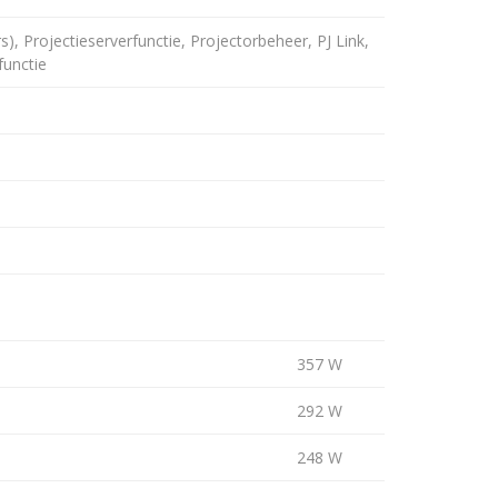
, Projectieserverfunctie, Projectorbeheer, PJ Link,
functie
357 W
292 W
248 W