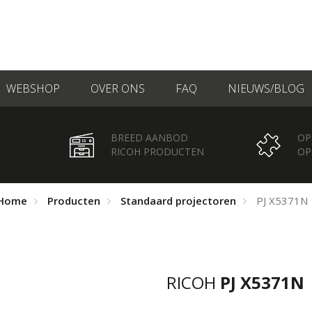
WEBSHOP
OVER ONS
FAQ
NIEUWS/BLOG
BREED AANBOD
OP
RICOH PRODUCTEN
OP
Home
Producten
Standaard projectoren
PJ X5371N
RICOH
PJ X5371N