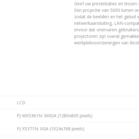
Geef uw presentaties en lessen
Een projectie van 5000 lumen w
zodat de beelden en het geluid v
netwerkaansluiting, LAN-compati
ervoor dat onervaren gebruikers
projectoren zijn overal gemakkel
werkplekvoorzieningen van Rico
LCD
PJ WX5361N: WXGA (1280x800 pixels)
PJ X5371N: XGA (1024x768 pixels)