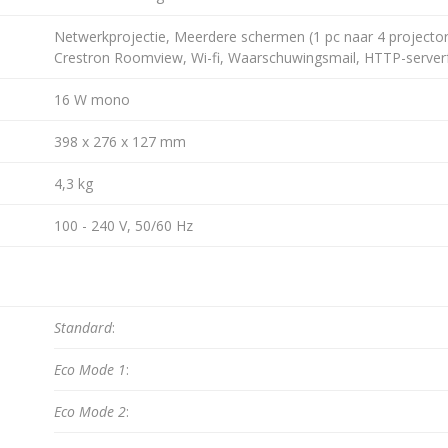
Netwerkprojectie, Meerdere schermen (1 pc naar 4 projectors)
Crestron Roomview, Wi-fi, Waarschuwingsmail, HTTP-server
16 W mono
398 x 276 x 127 mm
4,3 kg
100 - 240 V, 50/60 Hz
Standard
:
Eco Mode 1
:
Eco Mode 2
: