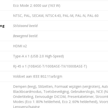
Eco Mode 2: 6000 uur (163 W)
NTSC, PAL, SECAM, NTSC4.43, PAL-M, PAL-N, PAL-60
ing
:
Stilstaand beeld
:
Bewegend beeld
:
HDMI x2
Type-A x 1 (USB 2.0 High-Speed)
RJ-45 x 1 (10BASE-T/100BASE-TX/1000BASE-T)
Voldoet aan IEEE 802.11a/b/g/n
Dempen (leeg), Stilzetten, Formaat wijzigen (vergroten), A
Blackboardmodus, Toetsbeveiliging, Gebruikerslogo, NCE (N
Ondertiteling, Eenvoudige DICOM, Presentatietimer, Stroom
Modes (Eco 1: 80% helderheid, Eco 2: 60% helderheid), Voorst
Lensverschuiving